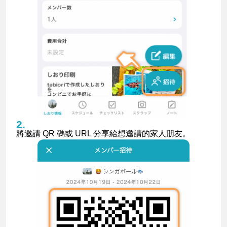
將邀請 QR 碼或 URL 分享給想邀請的家人朋友。