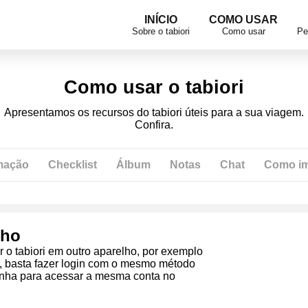
INÍCIO
COMO USAR
Sobre o tabiori
Como usar
Pe
Como usar o tabiori
Apresentamos os recursos do tabiori úteis para a sua viagem.
Confira.
mação
Checklist
Álbum
Notas
Chat
Como im
lho
r o tabiori em outro aparelho, por exemplo
ar, basta fazer login com o mesmo método
enha para acessar a mesma conta no