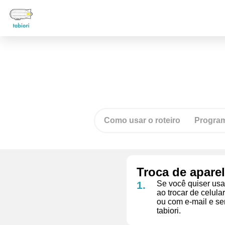
Como usar o roteiro
Progra
Troca de apare
Se você quiser usa
ao trocar de celul
ou com e-mail e s
tabiori.