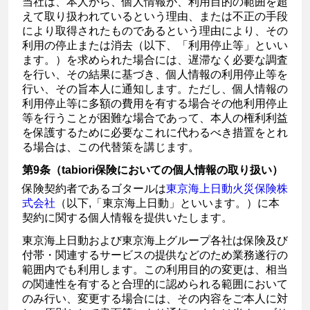
当社は、本人から、個人情報が、利用目的の範囲を超
えて取り扱われているという理由、または不正の手段
により取得されたものであるという理由により、その
利用の停止または消去（以下、「利用停止等」といい
ます。）を求められた場合には、遅滞なく必要な調査
を行い、その結果に基づき、個人情報の利用停止等を
行い、その旨本人に通知します。ただし、個人情報の
利用停止等に多額の費用を有する場合その他利用停止
等を行うことが困難な場合であって、本人の権利利益
を保護するために必要なこれに代わるべき措置をとれ
る場合は、この代替策を講じます。
第9条（tabiori保険においての個人情報の取り扱い）
保険契約者であるゴタールは
東京海上日動火災保険株
式会社
（以下,「東京海上日動」といいます。）に本
契約に関する個人情報を提供いたします。
東京海上日動および東京海上グループ各社は保険及び
付帯・関連するサービスの提供などのため業務遂行の
範囲内でも利用します。この利用目的の変更は、相当
の関連性を有すると合理的に認められる範囲において
のみ行い、変更する場合には、その内容をご本人に対