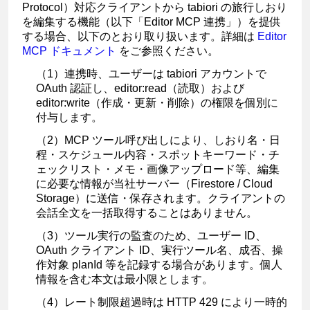
Protocol）対応クライアントから tabiori の旅行しおり
を編集する機能（以下「Editor MCP 連携」）を提供
する場合、以下のとおり取り扱います。詳細は
Editor
MCP ドキュメント
をご参照ください。
（1）連携時、ユーザーは tabiori アカウントで
OAuth 認証し、
editor:read
（読取）および
editor:write
（作成・更新・削除）の権限を個別に
付与します。
（2）MCP ツール呼び出しにより、しおり名・日
程・スケジュール内容・スポットキーワード・チ
ェックリスト・メモ・画像アップロード等、編集
に必要な情報が当社サーバー（Firestore / Cloud
Storage）に送信・保存されます。クライアントの
会話全文を一括取得することはありません。
（3）ツール実行の監査のため、ユーザー ID、
OAuth クライアント ID、実行ツール名、成否、操
作対象 planId 等を記録する場合があります。個人
情報を含む本文は最小限とします。
（4）レート制限超過時は HTTP 429 により一時的