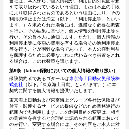
当社は、本人から、個人情報が、利用目的の範囲を超
えて取り扱われているという理由、または不正の手段
により取得されたものであるという理由により、その
利用の停止または消去（以下、「利用停止等」といい
ます。）を求められた場合には、遅滞なく必要な調査
を行い、その結果に基づき、個人情報の利用停止等を
行い、その旨本人に通知します。ただし、個人情報の
利用停止等に多額の費用を有する場合その他利用停止
等を行うことが困難な場合であって、本人の権利利益
を保護するために必要なこれに代わるべき措置をとれ
る場合は、この代替策を講じます。
第9条（tabiori保険においての個人情報の取り扱い）
保険契約者であるゴタールは
東京海上日動火災保険株
式会社
（以下,「東京海上日動」といいます。）に本
契約に関する個人情報を提供いたします。
東京海上日動および東京海上グループ各社は保険及び
付帯・関連するサービスの提供などのため業務遂行の
範囲内でも利用します。この利用目的の変更は、相当
の関連性を有すると合理的に認められる範囲において
のみ行い、変更する場合には、その内容をご本人に対