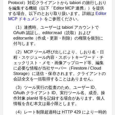
Protocol）対応クライアントから tabiori の旅行しおり
を編集する機能（以下「Editor MCP 連携」）を提供
する場合、以下のとおり取り扱います。詳細は
Editor
MCP ドキュメント
をご参照ください。
（1）連携時、ユーザーは tabiori アカウントで
OAuth 認証し、
editor:read
（読取）および
editor:write
（作成・更新・削除）の権限を個別に
付与します。
（2）MCP ツール呼び出しにより、しおり名・日
程・スケジュール内容・スポットキーワード・チ
ェックリスト・メモ・画像アップロード等、編集
に必要な情報が当社サーバー（Firestore / Cloud
Storage）に送信・保存されます。クライアントの
会話全文を一括取得することはありません。
（3）ツール実行の監査のため、ユーザー ID、
OAuth クライアント ID、実行ツール名、成否、操
作対象 planId 等を記録する場合があります。個人
情報を含む本文は最小限とします。
（4）レート制限超過時は HTTP 429 により一時的