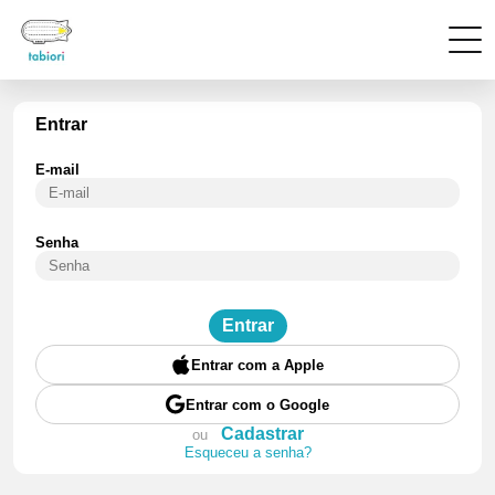
Entrar
E-mail
Senha
Entrar
Entrar com a Apple
Entrar com o Google
Cadastrar
ou
Esqueceu a senha?