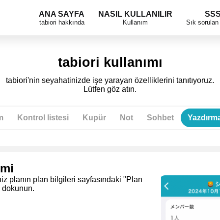
ANA SAYFA
NASIL KULLANILIR
SS
tabiori hakkında
Kullanım
Sık sorulan 
tabiori kullanımı
tabiori'nin seyahatinizde işe yarayan özelliklerini tanıtıyoruz.
Lütfen göz atın.
m
Kontrol listesi
Kupür
Not
Sohbet
Yazdırm
emi
iz planın plan bilgileri sayfasındaki "Plan
e dokunun.