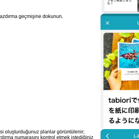
yazdırma geçmişine dokunun.
i oluşturduğunuz planlar görüntülenir;
ırma numarasını kontrol etmek istediğiniz