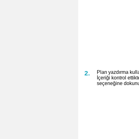
Plan yazdırma kull
İçeriği kontrol etti
seçeneğine dokun