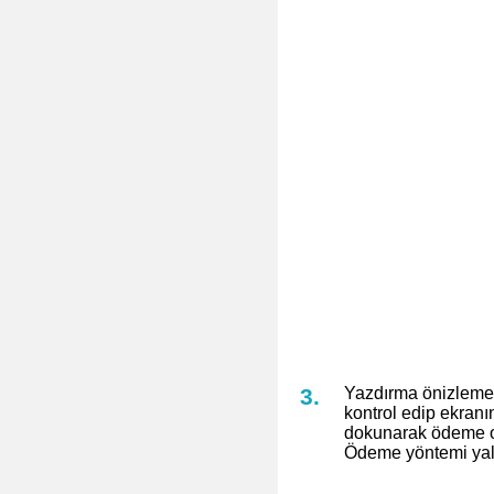
Yazdırma önizlemes
kontrol edip ekranı
dokunarak ödeme o
Ödeme yöntemi yalnı