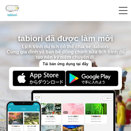
tabiori đã được làm mới
Lịch trình du lịch có thể chia sẻ -tabiori-
Cùng gia đình và bạn bè đồng chỉnh sửa lịch trình để
tạo nên kỷ niệm chuyến đi.
Tải bản ứng dụng tại đây