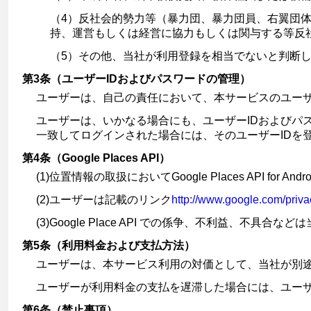
（4）反社会的勢力等（暴力団、暴力団員、右翼団
持、運営もしくは経営に協力もしくは関与する等反
（5）その他、当社が利用登録を相当でないと判断
第3条（ユーザーIDおよびパスワードの管理）
ユーザーは、自己の責任において、本サービスのユーザ
ユーザーは、いかなる場合にも、ユーザーIDおよびパ
一致してログインされた場合には、そのユーザーIDを
第4条（Google Places API）
(1)位置情報の取扱においてGoogle Places API for And
(2)ユーザーは記載のリンク
http://www.google.com/priva
(3)Google Place API での係争、不利益、不
第5条（利用料金および支払方法）
ユーザーは、本サービス利用の対価として、当社が別
ユーザーが利用料金の支払を遅滞した場合には、ユーザ
第6条（禁止事項）