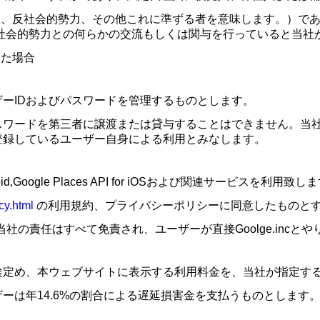
体、反社会的勢力、その他これに準ずる者を意味します。）で
社会的勢力との何らかの交流もしくは関与を行っていると当社
した場合
ーIDおよびパスワードを管理するものとします。
スワードを第三者に譲渡または貸与することはできません。当社
登録しているユーザー自身による利用とみなします。
roid,Google Places API for iOSおよび関連サービスを利用致し
cy.html
の利用規約、プライバシーポリシーに同意したものと
具合などは当社の責任はすべて免責され、ユーザーが直接Goolge.inc
途定め、本ウェブサイトに表示する利用料金を、当社が指定す
ーは年14.6%の割合による遅延損害金を支払うものとします