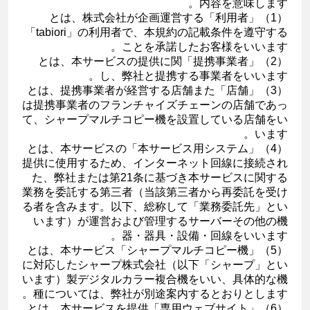
内容を意味します。
（1）「利用者」とは、株式会社が企画運営する
「tabiori」の利用者で、本規約の記載条件を遵守する
ことを承諾したお客様をいいます。
（2）「提携事業者」とは、本サービスの提供に関
し、弊社と提携する事業者をいいます。
（3）「店舗」とは、提携事業者が経営する店舗また
は提携事業者のフランチャイズチェーンの店舗であっ
て、シャープマルチコピー機を設置している店舗をい
います。
（4）「本サービス用システム」とは、本サービスの
提供に使用するため、インターネット回線に接続され
た、弊社または第21条に基づき本サービスに関する
業務を委託する第三者（当該第三者から再委託を受け
る者を含みます。以下、総称して「業務委託先」とい
います）が運営および管理するサーバーその他の機
器・器具・設備・回線をいいます。
（5）「シャープマルチコピー機」とは、本サービス
に対応したシャープ株式会社（以下「シャープ」とい
います）製デジタルカラー複合機をいい、具体的な機
種については、弊社が別途案内するとおりとします。
（6）「専用ウェブサイト」とは、本サービスを提供