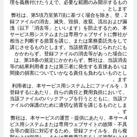
理を義務付けたうえで、必要な範囲のみ開示するもの
とします。
2．弊社は、第5項乃至第7項に基づく場合を除き、登
録ファイルの消去、滅失、毀損、改竄、流出および漏
洩（以下「消去等」といいます）を防止するため、本
サービス用システムまたは専用ウェブサイトに弊社が
相当と判断する措置を講じ、または業務委託先をして
講じさせるものとします。当該措置が講じられたにも
かかわらず、登録ファイルの消去等があった場合に
は、第18条の規定にかかわらず、弊社は、当該消去
等の結果利用者または第三者に発生する直接あるいは
間接の損害についていかなる責任も負わないものとし
ます。
3．利用者は、本サービス用システム上にファイルを
登録するにあたり、自らの責任と費用負担において、
当該ファイルのバックアップを行うとともに、当該フ
ァイルの保護のために適切な措置を講じるものとしま
す。
4.弊社は、本サービスの運営・提供にあたり、本サー
ビス用システムまたは専用ウェブサイトの故障・不具
合等の復旧に対応するため、登録ファイルを、自ら複