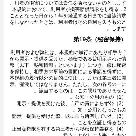
用者の損害については責任を負わないものとします。
2．本規約において、利用者が損害賠償請求をし得る
こととなった日から１年を経過する日までに当該請求
をしなかったときは、利用者はその権利を失うものと
します。
第19条（秘密保持）
1.利用者および弊社は、本規約の履行にあたり相手方
から開示・提供を受けた、秘密である旨明示された情
報（以下「秘密情報」といいます）につき、厳に秘密
を保持し、相手方の事前の書面による承諾を得ずに、
本規約の履行以外の目的に使用し、または第三者に開
示、漏洩してはなりません。ただし、次の各号の一に
該当するものは、この限りでありません。
（1）公知・公用のもの。
（2）開示・提供を受けた後、自己の責によらず公
知・公用となったもの。
（3）開示・提供を受けた際、既に自ら所有していた
ことを立証し得るもの。
（4）正当な権限を有する第三者から秘密保持義務を
負うことなしに入手したもの。