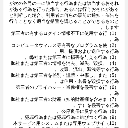
が次の各号の一に該当する行為または該当するおそれ
がある行為を行った場合、あるいは行うおそれがある
と判断した場合、利用者に何らの事前の通知・催告を
行うことなく適当な措置を講じることができるものと
します。
（1）第三者の有するログイン情報不正に使用する行
為。
（2）コンピュータウィルス等有害なプログラムを使
用、提供および送信する行為。
（3）弊社または第三者に損害を与える行為。
（4）弊社または第三者の情報を消去、滅失、毀損、
改竄、流出、漏洩等する行為。
（5）弊社または第三者を差別・誹謗・中傷し、また
は信用・名誉を毀損する行為。
（6）第三者のプライバシー・肖像権を侵害する行
為。
（7）弊社または第三者の財産（知的財産権を含みま
す）を侵害する行為。
（8）公序良俗に反する行為。
（9）犯罪行為または犯罪行為に結びつく行為。
（10）本サービス用システムまたは専用ウェブサイ