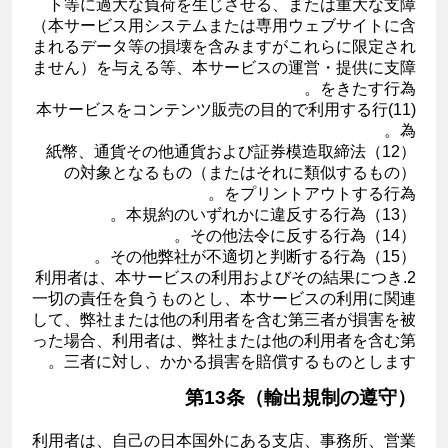
ト等に過大な負荷を生じさせる、または重大な支障
（本サービス用システムまたは専用ウェブサイトに含
まれるデータ等の損壊を含みますがこれらに限定され
ません）を与える等、本サービスの運営・提供に支障
をきたす行為。
(11)本サービスをコンテンツ販売の目的で利用する行
為。
（12）紙幣、通貨その他通貨および証券模造取締法
の対象となるもの（またはそれに類似するもの）
をプリントアウトする行為。
（13）本規約のいずれかに違反する行為。
（14）その他法令に反する行為。
（15）その他弊社が不適切と判断する行為。
2.利用者は、本サービスの利用およびその結果につき
一切の責任を負うものとし、本サービスの利用に関連
して、弊社または他の利用者を含む第三者が損害を被
った場合、利用者は、弊社または他の利用者を含む第
三者に対し、かかる損害を賠償するものとします。
第13条（輸出規制の遵守）
利用者は、自己の日本国外にある支店、事務所、営業