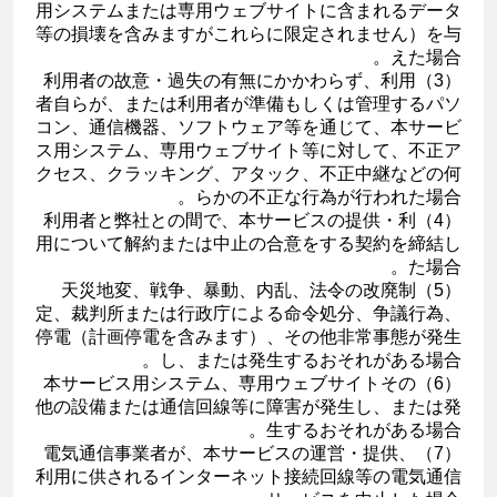
用システムまたは専用ウェブサイトに含まれるデータ
等の損壊を含みますがこれらに限定されません）を与
えた場合。
（3）利用者の故意・過失の有無にかかわらず、利用
者自らが、または利用者が準備もしくは管理するパソ
コン、通信機器、ソフトウェア等を通じて、本サービ
ス用システム、専用ウェブサイト等に対して、不正ア
クセス、クラッキング、アタック、不正中継などの何
らかの不正な行為が行われた場合。
（4）利用者と弊社との間で、本サービスの提供・利
用について解約または中止の合意をする契約を締結し
た場合。
（5）天災地変、戦争、暴動、内乱、法令の改廃制
定、裁判所または行政庁による命令処分、争議行為、
停電（計画停電を含みます）、その他非常事態が発生
し、または発生するおそれがある場合。
（6）本サービス用システム、専用ウェブサイトその
他の設備または通信回線等に障害が発生し、または発
生するおそれがある場合。
（7）電気通信事業者が、本サービスの運営・提供、
利用に供されるインターネット接続回線等の電気通信