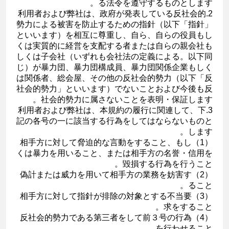
る法令を遵守するものとします。
2.利用者および弊社は、政府が発表している反社会的
勢力による被害を防止するための指針（以下「指針」
といいます）を相互に尊重し、自ら、自らの役員もし
くは実質的に経営を支配する者または自らの親会社も
しくは子会社（いずれも会社法の定義による。以下同
じ）が暴力団、暴力団構成員、暴力団関係企業もしく
は関係者、総会屋、その他の反社会的勢力（以下「反
社会的勢力」といいます）でないことおよび今後も反
社会的勢力に属さないことを表明・保証します。
3.利用者および弊社は、本規約の履行に関連して、下
記の各号の一に該当する行為をしてはならないものと
します。
（1）相手方に対して脅迫的な言動をすること、もし
くは暴力を用いること、または相手方の名誉・信用を
毀損する行為を行うこと。
（2）偽計または威力を用いて相手方の業務を妨害す
ること。
（3）相手方に対して指針が排除の対象とする不当要
求をすること。
（4）反社会的勢力である第三者をして前３号の行為
を行わせること。