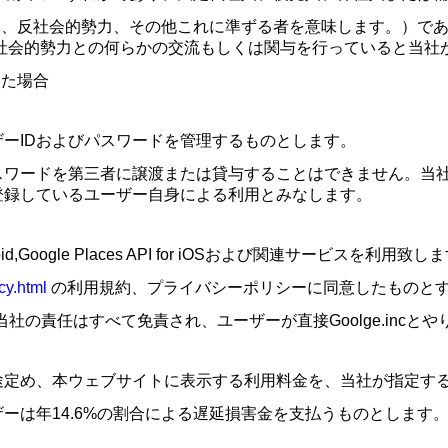
体、反社会的勢力、その他これに準ずる者を意味します。）で
社会的勢力との何らかの交流もしくは関与を行っていると当社
した場合
ーIDおよびパスワードを管理するものとします。
スワードを第三者に譲渡または貸与することはできません。当社
登録しているユーザー自身による利用とみなします。
roid,Google Places API for iOSおよび関連サービスを利用致し
cy.html
の利用規約、プライバシーポリシーに同意したものと
具合などは当社の責任はすべて免責され、ユーザーが直接Goolge.inc
途定め、本ウェブサイトに表示する利用料金を、当社が指定す
ーは年14.6%の割合による遅延損害金を支払うものとします