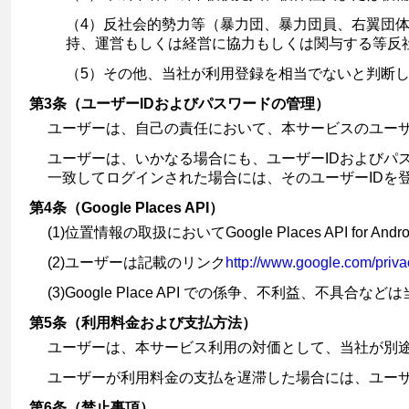
（4）反社会的勢力等（暴力団、暴力団員、右翼団
持、運営もしくは経営に協力もしくは関与する等反
（5）その他、当社が利用登録を相当でないと判断
第3条（ユーザーIDおよびパスワードの管理）
ユーザーは、自己の責任において、本サービスのユーザ
ユーザーは、いかなる場合にも、ユーザーIDおよびパ
一致してログインされた場合には、そのユーザーIDを
第4条（Google Places API）
(1)位置情報の取扱においてGoogle Places API for And
(2)ユーザーは記載のリンク
http://www.google.com/priva
(3)Google Place API での係争、不利益、不
第5条（利用料金および支払方法）
ユーザーは、本サービス利用の対価として、当社が別
ユーザーが利用料金の支払を遅滞した場合には、ユーザ
第6条（禁止事項）