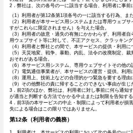
2．弊社は、次の各号の一に該当する場合、利用者に事前
（1）利用者が第12条第1項各号の一に該当する行為、
（2）利用者が本サービス用システムまたは専用ウェブサ
すがこれらに限定されません）を与えた場合。
（3）利用者の故意・過失の有無にかかわらず、利用者自
用ウェブサイト等に対して、不正アクセス、クラッキング
（4）利用者と弊社との間で、本サービスの提供・利用に
（5）天災地変、戦争、暴動、内乱、法令の改廃制定、裁
おそれがある場合。
（6）本サービス用システム、専用ウェブサイトその他の
（7）電気通信事業者が、本サービスの運営・提供、利用
（8）運用上、技術上などの合理的かつ緊急を要する理由
（9）その他弊社の責に帰することのできない事由が生じ
3．前2項のほか、弊社は、利用者に対し事前に何ら通知
が適当と判断する方法でかかる中止または制限を告知する
4．前3項の本サービスの中止・制限によって利用者が損
失による場合はこの限りではありません。
第12条（利用者の義務）
1．利用者は、本サービスの利用において次の各号の一に