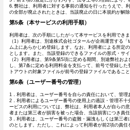
6. 弊社は、利用者に対する事前の通知を行ったうえで
の全部が廃止されたときは、当該廃止の日に本規約が解除
第5条（本サービスの利用手順）
利用者は、次の手順にしたがって本サービスを利用できま
（1）利用者は、別途株式会社ゴタールが企画運営する「t
ム上にあらかじめ登録します。なお、利用者による所定の手
とします。また、当該登録のできるファイルの形式・サイ
（2）利用者は、第9条第5項に定める期間、別途弊社お
し、第7条に定める利用料金を支払って、前号で登録した
トアウトの対象ファイルが前号の登録ファイルであること
第6条（ユーザー番号の管理）
1．利用者は、ユーザー番号を自らの責任において、管理
2．利用者によるユーザー番号の使用上の過誤・管理不十
ービスの利用については、弊社は、利用者本人が自らの意
者または第三者が損害を被った場合、当該損害につき責任
3．利用者は、ユーザー番号の盗難・漏洩もしくは第三者
のとします。ただし、これによって利用者が前2項の責任