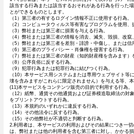
該当する行為または該当するおそれがある行為を行った場
とができるものとします。
（1）第三者の有するログイン情報不正に使用する行為。
（2）コンピュータウィルス等有害なプログラムを使用、
（3）弊社または第三者に損害を与える行為。
（4）弊社または第三者の情報を消去、滅失、毀損、改竄
（5）弊社または第三者を差別・誹謗・中傷し、または信
（6）第三者のプライバシー・肖像権を侵害する行為。
（7）弊社または第三者の財産（知的財産権を含みます）
（8）公序良俗に反する行為。
（9）犯罪行為または犯罪行為に結びつく行為。
（10）本サービス用システムまたは専用ウェブサイト等
壊を含みますがこれらに限定されません）を与える等、
(11)本サービスをコンテンツ販売の目的で利用する行為。
（12）紙幣、通貨その他通貨および証券模造取締法の対
をプリントアウトする行為。
（13）本規約のいずれかに違反する行為。
（14）その他法令に反する行為。
（15）その他弊社が不適切と判断する行為。
2.利用者は、本サービスの利用およびその結果につき一
は、弊社または他の利用者を含む第三者に対し、かかる損