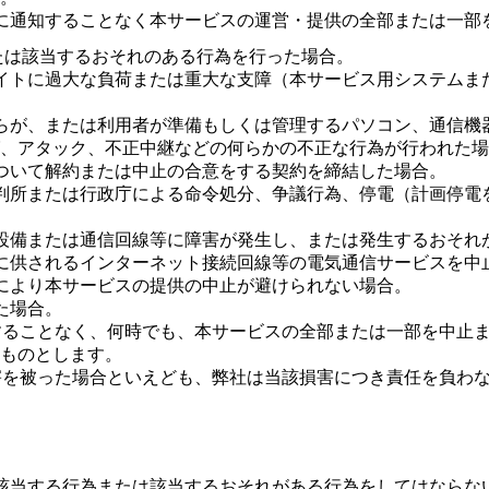
に通知することなく本サービスの運営・提供の全部または一部
または該当するおそれのある行為を行った場合。
イトに過大な負荷または重大な支障（本サービス用システムま
らが、または利用者が準備もしくは管理するパソコン、通信機
、アタック、不正中継などの何らかの不正な行為が行われた場
ついて解約または中止の合意をする契約を締結した場合。
判所または行政庁による命令処分、争議行為、停電（計画停電
設備または通信回線等に障害が発生し、または発生するおそれ
に供されるインターネット接続回線等の電気通信サービスを中
により本サービスの提供の中止が避けられない場合。
た場合。
することなく、何時でも、本サービスの全部または一部を中止
ものとします。
害を被った場合といえども、弊社は当該損害につき責任を負わ
該当する行為または該当するおそれがある行為をしてはならな