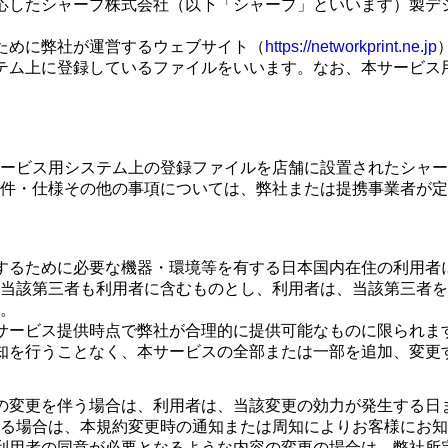
応したシャープ株式会社（以下「シャープ」といいます）製デ
ために弊社が運営するウェブサイト（
https://networkprint.ne.jp
テム上に登録しているファイルをいいます。なお、本サービス
ービス用システム上の登録ファイルを店舗に設置されたシャー
件・仕様その他の事項については、弊社または提携事業者が定
するために必要な機器・環境等を有する日本国内在住の利用者
当該第三者も利用者に含むものとし、利用者は、当該第三者を
。
サービス提供時点で弊社が合理的に提供可能なものに限られま
知を行うことなく、本サービスの全部または一部を追加、変更す
の変更を伴う場合は、利用者は、当該変更の効力が発生する日
る場合は、本規約変更時の通知または周知によりお客様にお知
利用者の同意が必要となるような内容の変更の場合は、弊社所