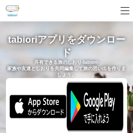
tabioriアプリをダウンロー
ド
共有できる旅のしおり-tabiori-
家族や友達としおりを共同編集して旅の思い出を作りま
しょう。