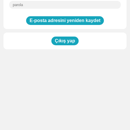
E-posta adresini yeniden kaydet
Çıkış yap