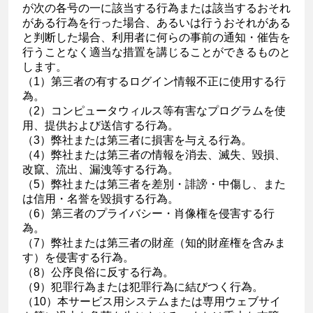
が次の各号の一に該当する行為または該当するおそれ
がある行為を行った場合、あるいは行うおそれがある
と判断した場合、利用者に何らの事前の通知・催告を
行うことなく適当な措置を講じることができるものと
します。
（1）第三者の有するログイン情報不正に使用する行
為。
（2）コンピュータウィルス等有害なプログラムを使
用、提供および送信する行為。
（3）弊社または第三者に損害を与える行為。
（4）弊社または第三者の情報を消去、滅失、毀損、
改竄、流出、漏洩等する行為。
（5）弊社または第三者を差別・誹謗・中傷し、また
は信用・名誉を毀損する行為。
（6）第三者のプライバシー・肖像権を侵害する行
為。
（7）弊社または第三者の財産（知的財産権を含みま
す）を侵害する行為。
（8）公序良俗に反する行為。
（9）犯罪行為または犯罪行為に結びつく行為。
（10）本サービス用システムまたは専用ウェブサイ