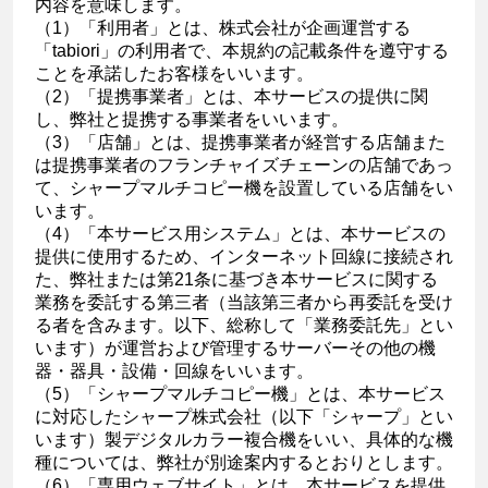
内容を意味します。
（1）「利用者」とは、株式会社が企画運営する
「tabiori」の利用者で、本規約の記載条件を遵守する
ことを承諾したお客様をいいます。
（2）「提携事業者」とは、本サービスの提供に関
し、弊社と提携する事業者をいいます。
（3）「店舗」とは、提携事業者が経営する店舗また
は提携事業者のフランチャイズチェーンの店舗であっ
て、シャープマルチコピー機を設置している店舗をい
います。
（4）「本サービス用システム」とは、本サービスの
提供に使用するため、インターネット回線に接続され
た、弊社または第21条に基づき本サービスに関する
業務を委託する第三者（当該第三者から再委託を受け
る者を含みます。以下、総称して「業務委託先」とい
います）が運営および管理するサーバーその他の機
器・器具・設備・回線をいいます。
（5）「シャープマルチコピー機」とは、本サービス
に対応したシャープ株式会社（以下「シャープ」とい
います）製デジタルカラー複合機をいい、具体的な機
種については、弊社が別途案内するとおりとします。
（6）「専用ウェブサイト」とは、本サービスを提供