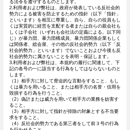
る法令を遵守するものとします。
2.利用者および弊社は、政府が発表している反社会的
勢力による被害を防止するための指針（以下「指針」
といいます）を相互に尊重し、自ら、自らの役員もし
くは実質的に経営を支配する者または自らの親会社も
しくは子会社（いずれも会社法の定義による。以下同
じ）が暴力団、暴力団構成員、暴力団関係企業もしく
は関係者、総会屋、その他の反社会的勢力（以下「反
社会的勢力」といいます）でないことおよび今後も反
社会的勢力に属さないことを表明・保証します。
3.利用者および弊社は、本規約の履行に関連して、下
記の各号の一に該当する行為をしてはならないものと
します。
（1）相手方に対して脅迫的な言動をすること、もし
くは暴力を用いること、または相手方の名誉・信用を
毀損する行為を行うこと。
（2）偽計または威力を用いて相手方の業務を妨害す
ること。
（3）相手方に対して指針が排除の対象とする不当要
求をすること。
（4）反社会的勢力である第三者をして前３号の行為
を行わせること。