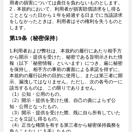
用者の損害については責任を負わないものとします。
2．本規約において、利用者が損害賠償請求をし得る
こととなった日から１年を経過する日までに当該請求
をしなかったときは、利用者はその権利を失うものと
します。
第19条（秘密保持）
1.利用者および弊社は、本規約の履行にあたり相手方
から開示・提供を受けた、秘密である旨明示された情
報（以下「秘密情報」といいます）につき、厳に秘密
を保持し、相手方の事前の書面による承諾を得ずに、
本規約の履行以外の目的に使用し、または第三者に開
示、漏洩してはなりません。ただし、次の各号の一に
該当するものは、この限りでありません。
（1）公知・公用のもの。
（2）開示・提供を受けた後、自己の責によらず公
知・公用となったもの。
（3）開示・提供を受けた際、既に自ら所有していた
ことを立証し得るもの。
（4）正当な権限を有する第三者から秘密保持義務を
負うことなしに入手したもの。