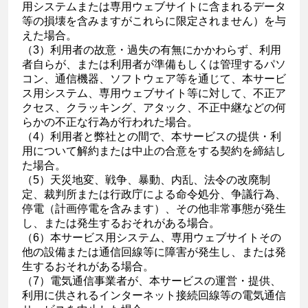
用システムまたは専用ウェブサイトに含まれるデータ
等の損壊を含みますがこれらに限定されません）を与
えた場合。
（3）利用者の故意・過失の有無にかかわらず、利用
者自らが、または利用者が準備もしくは管理するパソ
コン、通信機器、ソフトウェア等を通じて、本サービ
ス用システム、専用ウェブサイト等に対して、不正ア
クセス、クラッキング、アタック、不正中継などの何
らかの不正な行為が行われた場合。
（4）利用者と弊社との間で、本サービスの提供・利
用について解約または中止の合意をする契約を締結し
た場合。
（5）天災地変、戦争、暴動、内乱、法令の改廃制
定、裁判所または行政庁による命令処分、争議行為、
停電（計画停電を含みます）、その他非常事態が発生
し、または発生するおそれがある場合。
（6）本サービス用システム、専用ウェブサイトその
他の設備または通信回線等に障害が発生し、または発
生するおそれがある場合。
（7）電気通信事業者が、本サービスの運営・提供、
利用に供されるインターネット接続回線等の電気通信