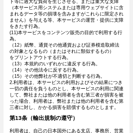
ト等に過大な負荷を生じさせる、または重大な支障
（本サービス用システムまたは専用ウェブサイトに含
まれるデータ等の損壊を含みますがこれらに限定され
ません）を与える等、本サービスの運営・提供に支障
をきたす行為。
(11)本サービスをコンテンツ販売の目的で利用する行
為。
（12）紙幣、通貨その他通貨および証券模造取締法
の対象となるもの（またはそれに類似するもの）
をプリントアウトする行為。
（13）本規約のいずれかに違反する行為。
（14）その他法令に反する行為。
（15）その他弊社が不適切と判断する行為。
2.利用者は、本サービスの利用およびその結果につき
一切の責任を負うものとし、本サービスの利用に関連
して、弊社または他の利用者を含む第三者が損害を被
った場合、利用者は、弊社または他の利用者を含む第
三者に対し、かかる損害を賠償するものとします。
第13条（輸出規制の遵守）
利用者は、自己の日本国外にある支店、事務所、営業