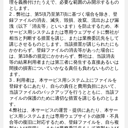
理を義務付けたうえで、必要な範囲のみ開示するもの
とします。
2．弊社は、第5項乃至第7項に基づく場合を除き、登
録ファイルの消去、滅失、毀損、改竄、流出および漏
洩（以下「消去等」といいます）を防止するため、本
サービス用システムまたは専用ウェブサイトに弊社が
相当と判断する措置を講じ、または業務委託先をして
講じさせるものとします。当該措置が講じられたにも
かかわらず、登録ファイルの消去等があった場合に
は、第18条の規定にかかわらず、弊社は、当該消去
等の結果利用者または第三者に発生する直接あるいは
間接の損害についていかなる責任も負わないものとし
ます。
3．利用者は、本サービス用システム上にファイルを
登録するにあたり、自らの責任と費用負担において、
当該ファイルのバックアップを行うとともに、当該フ
ァイルの保護のために適切な措置を講じるものとしま
す。
4.弊社は、本サービスの運営・提供にあたり、本サー
ビス用システムまたは専用ウェブサイトの故障・不具
合等の復旧に対応するため、登録ファイルを、自ら複