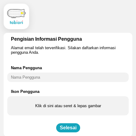
Pengisian Informasi Pengguna
Alamat email telah terverifikasi. Silakan daftarkan informasi
pengguna Anda.
Nama Pengguna
Ikon Pengguna
Klik di sini atau seret & lepas gambar
Selesai