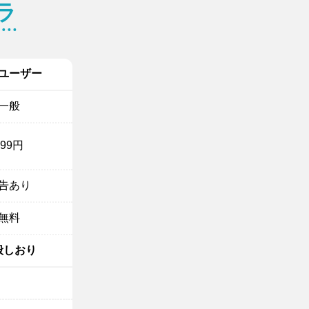
ラ
ユーザー
一般
299円
告あり
無料
般しおり