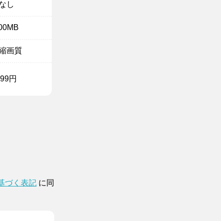
なし
00MB
縮画質
299円
。
基づく表記
に同