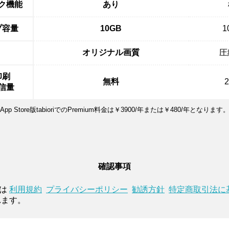
ク機能
あり
プ容量
10GB
1
オリジナル画質
圧
印刷
無料
信量
App Store版tabioriでのPremium料金は￥3900/年または￥480/年となります
確認事項
用は
利用規約
プライバシーポリシー
勧誘方針
特定商取引法に
れます。