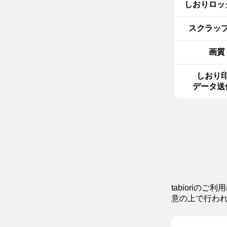
しおりロッ
スクラッ
画質
しおり
データ送
tabioriのご利
意の上で行わ