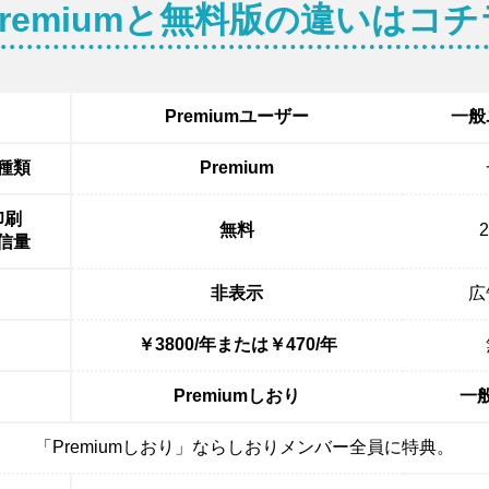
Premiumと無料版の違いはコチ
Premiumユーザー
一般
種類
Premium
印刷
無料
信量
非表示
広
￥3800/年または￥470/年
Premiumしおり
一
「Premiumしおり」ならしおりメンバー全員に特典。